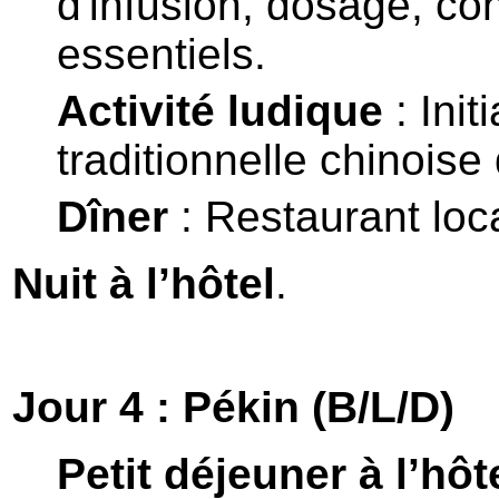
d
'
infusion, dosage, con
essentiels.
Activité ludique
: Init
traditionnelle
chinoise 
Dîner
: Restaurant loca
Nuit à l’hôtel
.
Jour 4 : Pékin (B/L/D)
Petit déjeuner à l’hôt