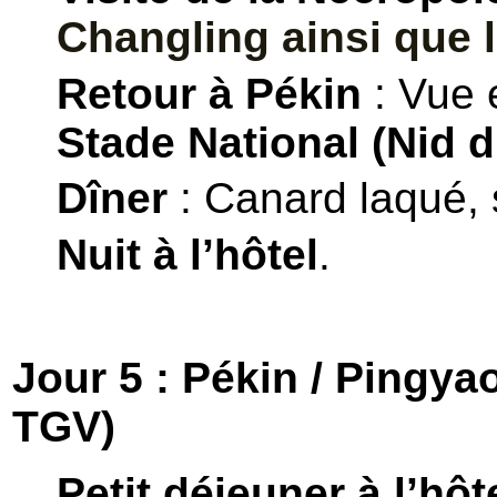
Changling ainsi que l
Retour à Pékin
: Vue e
Stade National (Nid d
Dîner
: Canard laqué, 
Nuit à l’hôtel
.
Jour 5 : Pékin / Pingya
TGV)
Petit déjeuner à l’hôt