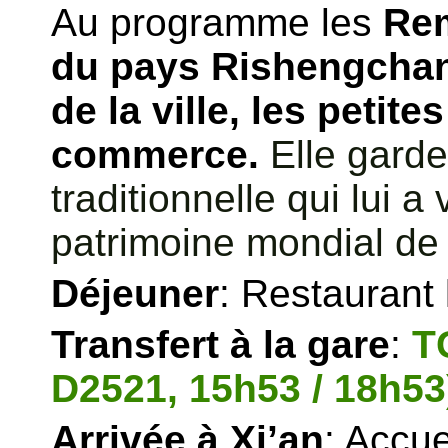
Au programme les
Rem
du pays Rishengchan
de la ville, les petit
commerce.
Elle garde
traditionnelle qui lui a
patrimoine mondial d
Déjeuner
: Restaurant 
Transfert à la gare
:
T
D2521, 15h53 / 18h53
Arrivée à Xi’an
: Accuei