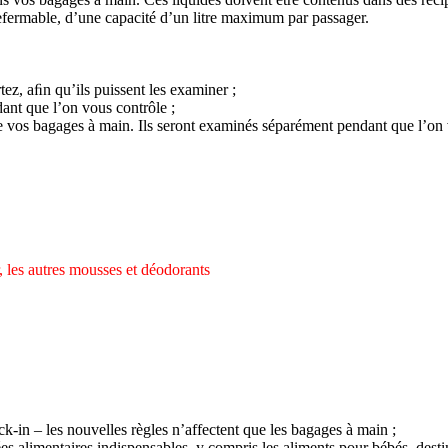
refermable, d’une capacité d’un litre maximum par passager.
ez, aﬁn qu’ils puissent les examiner ;
ant que l’on vous contrôle ;
 de vos bagages à main. Ils seront examinés séparément pendant que l’on
, les autres mousses et déodorants
k-in – les nouvelles règles n’affectent que les bagages à main ;
es alimentaires indispensables, y compris les aliments pour bébés, des