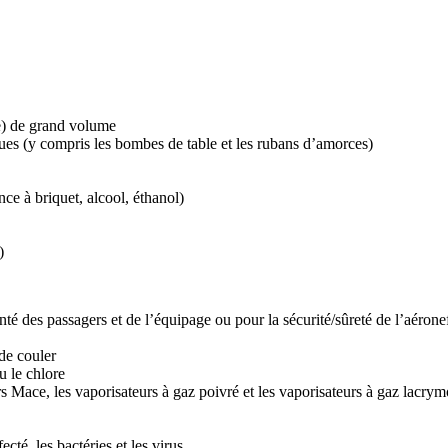
ne) de grand volume
iques (y compris les bombes de table et les rubans d’amorces)
ce à briquet, alcool, éthanol)
)
é des passagers et de l’équipage ou pour la sécurité/sûreté de l’aéronef
 de couler
u le chlore
urs Mace, les vaporisateurs à gaz poivré et les vaporisateurs à gaz lacry
cté, les bactéries et les virus