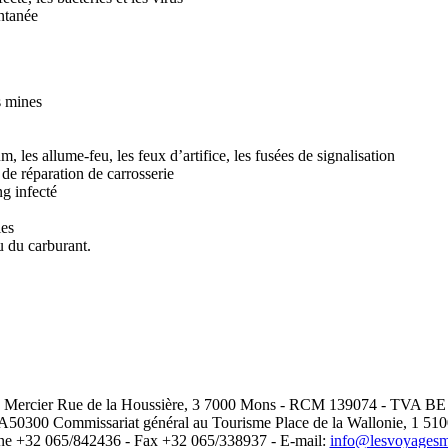
ntanée
s mines
 les allume-feu, les feux d’artifice, les fusées de signalisation
 de réparation de carrosserie
ng infecté
les
 du carburant.
 Mercier Rue de la Houssière, 3 7000 Mons - RCM 139074 - TVA BE
A50300 Commissariat général au Tourisme Place de la Wallonie, 1 51
ne +32 065/842436 - Fax +32 065/338937 - E-mail:
info@lesvoyagesme