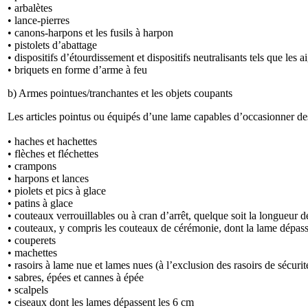
• arbalètes
• lance-pierres
• canons-harpons et les fusils à harpon
• pistolets d’abattage
• dispositifs d’étourdissement et dispositifs neutralisants tels que les 
• briquets en forme d’arme à feu
b) Armes pointues/tranchantes et les objets coupants
Les articles pointus ou équipés d’une lame capables d’occasionner des 
• haches et hachettes
• flèches et fléchettes
• crampons
• harpons et lances
• piolets et pics à glace
• patins à glace
• couteaux verrouillables ou à cran d’arrêt, quelque soit la longueur d
• couteaux, y compris les couteaux de cérémonie, dont la lame dépass
• couperets
• machettes
• rasoirs à lame nue et lames nues (à l’exclusion des rasoirs de sécurit
• sabres, épées et cannes à épée
• scalpels
• ciseaux dont les lames dépassent les 6 cm