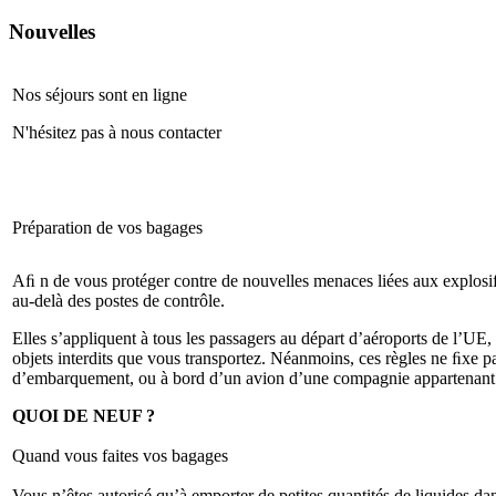
Nouvelles
Nos séjours sont en ligne
N'hésitez pas à nous contacter
Préparation de vos bagages
Aﬁ n de vous protéger contre de nouvelles menaces liées aux explosifs
au-delà des postes de contrôle.
Elles s’appliquent à tous les passagers au départ d’aéroports de l’UE,
objets interdits que vous transportez. Néanmoins, ces règles ne ﬁxe p
d’embarquement, ou à bord d’un avion d’une compagnie appartenant
QUOI DE NEUF ?
Quand vous faites vos bagages
Vous n’êtes autorisé qu’à emporter de petites quantités de liquides d