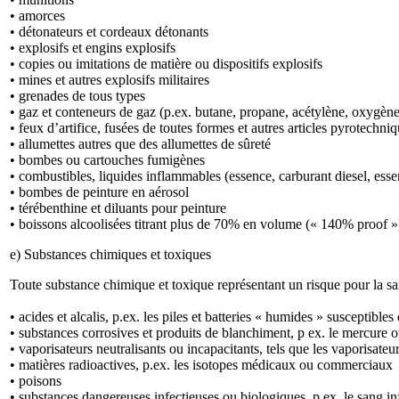
• amorces
• détonateurs et cordeaux détonants
• explosifs et engins explosifs
• copies ou imitations de matière ou dispositifs explosifs
• mines et autres explosifs militaires
• grenades de tous types
• gaz et conteneurs de gaz (p.ex. butane, propane, acétylène, oxygè
• feux d’artifice, fusées de toutes formes et autres articles pyrotechn
• allumettes autres que des allumettes de sûreté
• bombes ou cartouches fumigènes
• combustibles, liquides inflammables (essence, carburant diesel, essen
• bombes de peinture en aérosol
• térébenthine et diluants pour peinture
• boissons alcoolisées titrant plus de 70% en volume (« 140% proof »
e) Substances chimiques et toxiques
Toute substance chimique et toxique représentant un risque pour la sant
• acides et alcalis, p.ex. les piles et batteries « humides » susceptibles
• substances corrosives et produits de blanchiment, p ex. le mercure o
• vaporisateurs neutralisants ou incapacitants, tels que les vaporisate
• matières radioactives, p.ex. les isotopes médicaux ou commerciaux
• poisons
• substances dangereuses infectieuses ou biologiques, p.ex. le sang infe