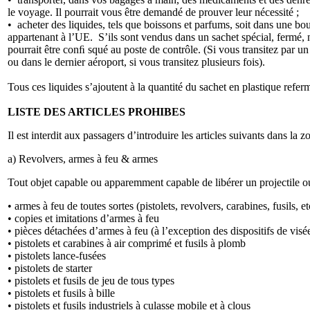
le voyage. Il pourrait vous être demandé de prouver leur nécessité ;
• acheter des liquides, tels que boissons et parfums, soit dans une 
appartenant à l’UE. S’ils sont vendus dans un sachet spécial, fermé, 
pourrait être conﬁ squé au poste de contrôle. (Si vous transitez par un
ou dans le dernier aéroport, si vous transitez plusieurs fois).
Tous ces liquides s’ajoutent à la quantité du sachet en plastique re
LISTE DES ARTICLES PROHIBES
Il est interdit aux passagers d’introduire les articles suivants dans la 
a) Revolvers, armes à feu & armes
Tout objet capable ou apparemment capable de libérer un projectile ou
• armes à feu de toutes sortes (pistolets, revolvers, carabines, fusils, 
• copies et imitations d’armes à feu
• pièces détachées d’armes à feu (à l’exception des dispositifs de visé
• pistolets et carabines à air comprimé et fusils à plomb
• pistolets lance-fusées
• pistolets de starter
• pistolets et fusils de jeu de tous types
• pistolets et fusils à bille
• pistolets et fusils industriels à culasse mobile et à clous