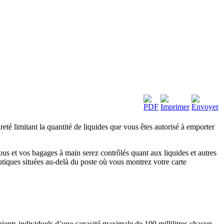
té limitant la quantité de liquides que vous êtes autorisé à emporter
vous et vos bagages à main serez contrôlés quant aux liquides et autres
utiques situées au-delà du poste où vous montrez votre carte
pients individuels d’une capacité maximale de 100 millilitres chacun.