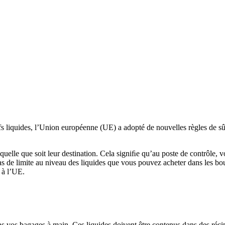
 liquides, l’Union européenne (UE) a adopté de nouvelles règles de sûre
 quelle que soit leur destination. Cela signiﬁe qu’au poste de contrôle, 
as de limite au niveau des liquides que vous pouvez acheter dans les bo
 à l’UE.
ans vos bagages à main. Ces liquides doivent être contenus dans des réci