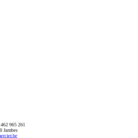
 462 965 261
00 Jambes
rcier.be