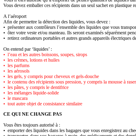
Vous devez emballer ces récipients dans un seul sachet en plastique 
A l’aéroport
Aﬁn de permettre la détection des liquides, vous devez :
• présenter aux contrôleurs l’ensemble des liquides que vous transport
• ôter votre veste et/ou manteau. Ils seront examinés séparément pend
• retirez ordinateurs portables et autres grands appareils électriques
On entend par ‘liquides’ :
• l’eau et les autres boissons, soupes, sirops
• les crèmes, lotions et huiles
• les parfums
• les aérosols
• les gels, y compris pour cheveux et gels-douche
• le contenu des récipients sous pression, y compris la mousse à raser
• les pâtes, y compris le dentifrice
• les mélanges liquide-solide
• le mascara
• tout autre objet de consistance similaire
CE QUI NE CHANGE PAS
Vous êtes toujours autorisé à :
• emporter des liquides dans les bagages que vous enregistrez au chec
• transporter, dans vos bagages à main, des médicaments et des denré