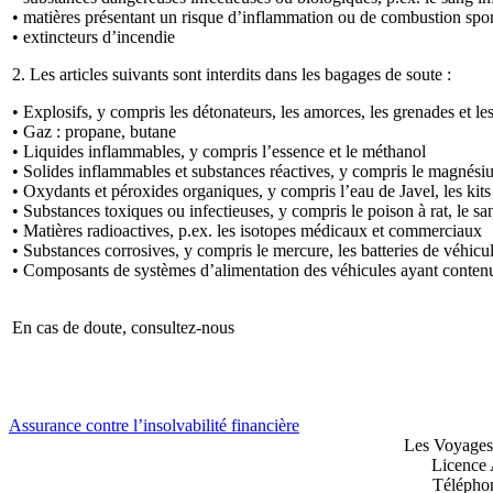
• matières présentant un risque d’inflammation ou de combustion spo
• extincteurs d’incendie
2. Les articles suivants sont interdits dans les bagages de soute :
• Explosifs, y compris les détonateurs, les amorces, les grenades et le
• Gaz : propane, butane
• Liquides inflammables, y compris l’essence et le méthanol
• Solides inflammables et substances réactives, y compris le magnésium,
• Oxydants et péroxides organiques, y compris l’eau de Javel, les kits
• Substances toxiques ou infectieuses, y compris le poison à rat, le sa
• Matières radioactives, p.ex. les isotopes médicaux et commerciaux
• Substances corrosives, y compris le mercure, les batteries de véhicu
• Composants de systèmes d’alimentation des véhicules ayant contenu
En cas de doute, consultez-nous
Assurance contre l’insolvabilité financière
Les Voyages
Licence 
Télépho