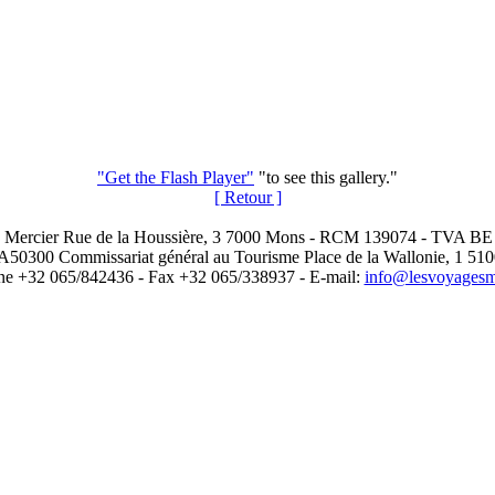
"Get the Flash Player"
"to see this gallery."
[ Retour ]
 Mercier Rue de la Houssière, 3 7000 Mons - RCM 139074 - TVA BE
A50300 Commissariat général au Tourisme Place de la Wallonie, 1 51
ne +32 065/842436 - Fax +32 065/338937 - E-mail:
info@lesvoyagesme