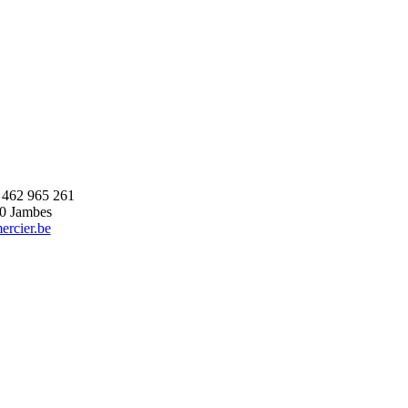
 462 965 261
00 Jambes
rcier.be