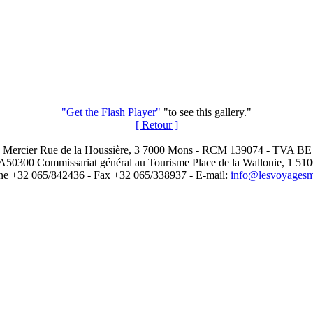
"Get the Flash Player"
"to see this gallery."
[ Retour ]
 Mercier Rue de la Houssière, 3 7000 Mons - RCM 139074 - TVA BE
A50300 Commissariat général au Tourisme Place de la Wallonie, 1 51
ne +32 065/842436 - Fax +32 065/338937 - E-mail:
info@lesvoyagesme