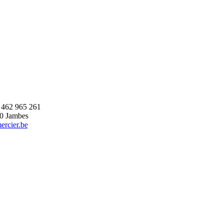
 462 965 261
00 Jambes
rcier.be